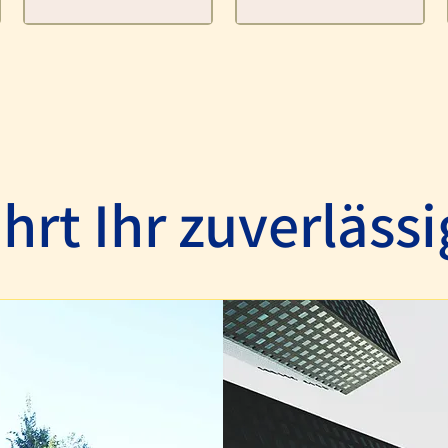
n und Fahrten zum Arzt bieten wir unkomplizierte
hrt Ihr zuverläss