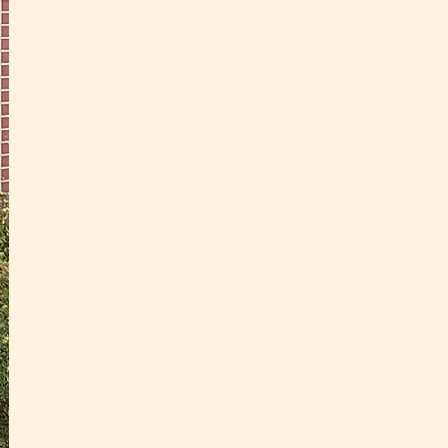
Einkaufsfahrten
Koffer- und Fahrradtransporte
für Urlauber und Wanderer die auf 
sind und ihr Gepäck nicht selbst s
Kurier
dienstleistungen
Rollstuhlbeförderungen
mit unserem Taxibus können wir prob
befördern