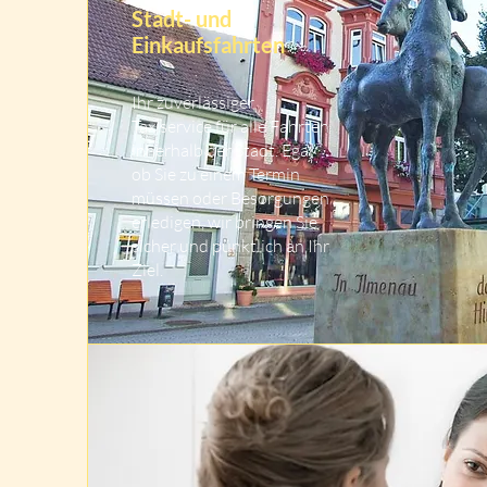
Stadt- und
Einkaufsfahrten
Ihr zuverlässiger
Taxiservice für alle Fahrten
innerhalb der Stadt. Egal
ob Sie zu einem Termin
müssen oder Besorgungen
erledigen, wir bringen Sie
sicher und pünktlich an Ihr
Ziel.