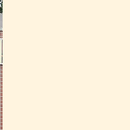
Krankenfahrten für alle gesetzl
Kassen
Serienbehandlungsfahrten
• Fahrten zur Dialysebehandlung
• Fahrten zur Strahlentherapie
• Fahrten zur onkologischen Beha
Fahrten zum und vom Kuraufent
Transferfahrten zu und von Flu